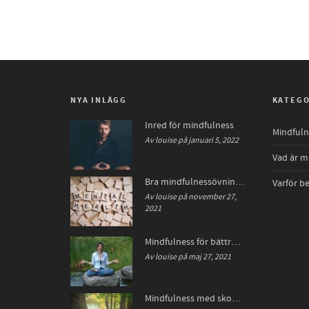
NYA INLÄGG
KATEGO
Inred för mindfulness
Mindfulne
Av louise på januari 5, 2022
0
Vad är m
Bra mindfulnessövningar för en bättre hälsa
Varför b
Av louise på november 27,
2021
0
Mindfulness för bättre hälsa
Av louise på maj 27, 2021
0
Mindfulness med skogsbad