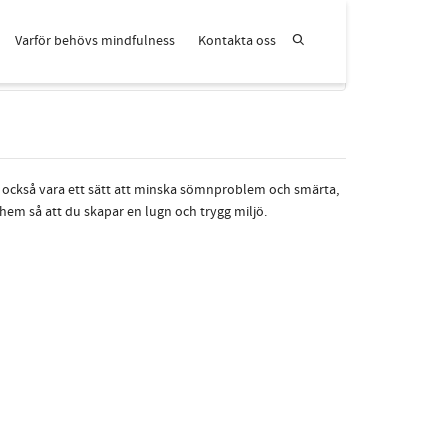
Varför behövs mindfulness
Kontakta oss
Bra mindfulnessövningar för en bättre hälsa
n också vara ett sätt att minska sömnproblem och smärta,
hem så att du skapar en lugn och trygg miljö.