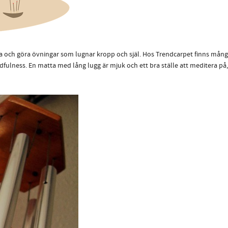
tta och göra övningar som lugnar kropp och själ. Hos Trendcarpet finns mån
dfulness. En matta med lång lugg är mjuk och ett bra ställe att meditera p