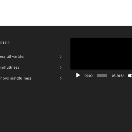
Videospelare
RIER
ss till världen
indfullness
00:00
05:26:54
ehövs mindfulness