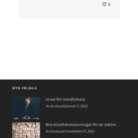
0
NYA INLÄGG
Inred för mindfulness
Av louise på januari 5, 2022
0
Bra mindfulnessövningar för en bättre hälsa
Av louise på november 27, 2021
0