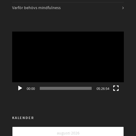
Varför behövs mindfulness
Videospelare
00:00
05:26:54
KALENDER
augusti 2026