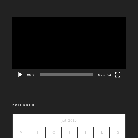
Videospelare
00:00
05:26:54
KALENDER
juli 2018
M
T
O
T
F
L
S