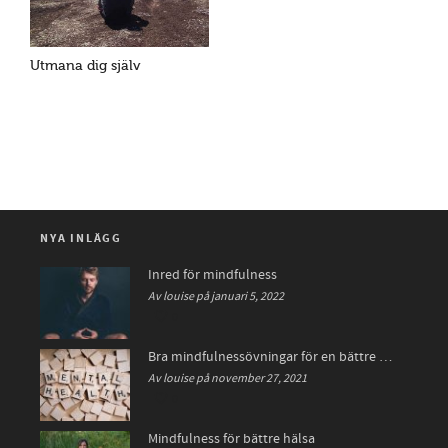
Utmana dig själv
NYA INLÄGG
Inred för mindfulness
Av louise på januari 5, 2022
0
Bra mindfulnessövningar för en bättre hälsa
Av louise på november 27, 2021
0
Mindfulness för bättre hälsa