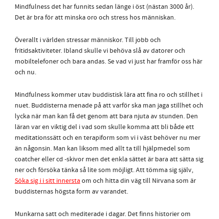
Mindfulness det har funnits sedan länge i öst (nästan 3000 år).
Det är bra för att minska oro och stress hos människan.
Överallt i världen stressar människor. Till jobb och
fritidsaktiviteter. Ibland skulle vi behöva slå av datorer och
mobiltelefoner och bara andas. Se vad vi just har framför oss här
och nu.
Mindfulness kommer utav buddistisk lära att fina ro och stillhet i
nuet. Buddisterna menade på att varför ska man jaga stillhet och
lycka när man kan få det genom att bara njuta av stunden. Den
läran var en viktig del i vad som skulle komma att bli både ett
meditationssätt och en terapiform som vi i väst behöver nu mer
än någonsin. Man kan liksom med allt ta till hjälpmedel som
coatcher eller cd -skivor men det enkla sättet är bara att sätta sig
ner och försöka tänka så lite som möjligt. Att tömma sig själv,
Söka sig i i sitt innersta
om och hitta din väg till Nirvana som är
buddisternas högsta form av varandet.
Munkarna satt och mediterade i dagar. Det finns historier om