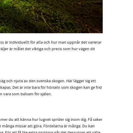
ss är individuellt för alla och hur man uppnår det varierar
äljer är målet det viktiga och precis som hur vägen dit
iväg och njuta av den svenska skogen. Här lägger sig ett
kapas. Det är inte bara för hörseln som skogen kan ge frid
en vara som balsam för själen.
er du att känna hur lugnet sprider sig inom dig. Få saker
om många missar att göra. Fördelarna är många. Du kan
 För att få lite extra njutning går det dessutom att välja