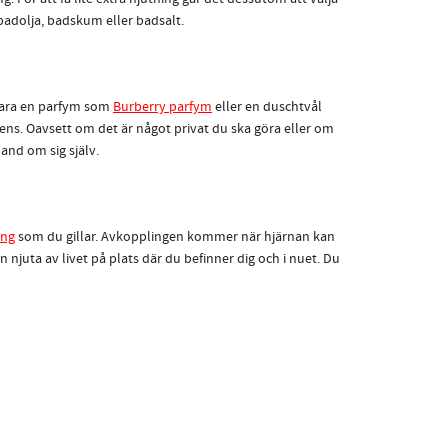
 badolja, badskum eller badsalt.
 vara en parfym som
Burberry parfym
eller en duschtvål
ens. Oavsett om det är något privat du ska göra eller om
and om sig själv.
ing
som du gillar. Avkopplingen kommer när hjärnan kan
njuta av livet på plats där du befinner dig och i nuet. Du