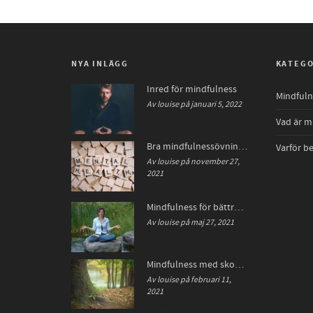
NYA INLÄGG
KATEGO
Inred för mindfulness
Mindfulne
Av louise på januari 5, 2022
0
Vad är m
Bra mindfulnessövningar för en bättre hälsa
Varför b
Av louise på november 27,
2021
0
Mindfulness för bättre hälsa
Av louise på maj 27, 2021
0
Mindfulness med skogsbad
Av louise på februari 11,
2021
0