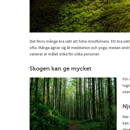
Det finns många bra sätt att hitta mindfulness. Ett bra sät
ofta. Många ägnar sig åt meditation och yoga, medan andra g
varierar är målet olika för olika personer.
Skogen kan ge mycket
För 
lugn
utan
Nj
När 
kan 
göra