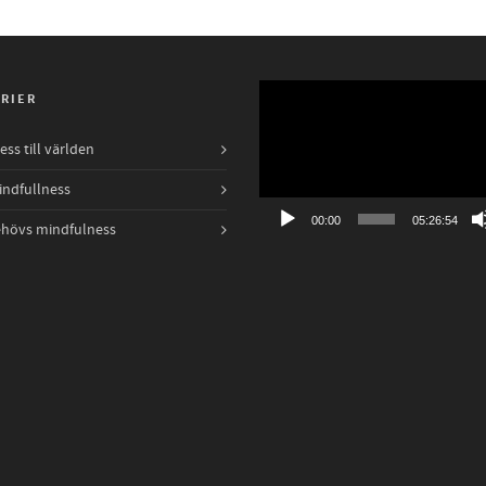
Videospelare
RIER
ss till världen
indfullness
00:00
05:26:54
ehövs mindfulness