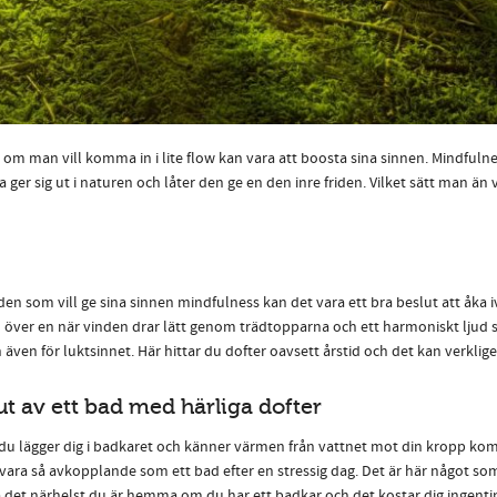
t om man vill komma in i lite flow kan vara att boosta sina sinnen. Mindfulne
er sig ut i naturen och låter den ge en den inre friden. Vilket sätt man än v
den som vill ge sina sinnen mindfulness kan det vara ett bra beslut att åka 
 över en när vinden drar lätt genom trädtopparna och ett harmoniskt ljud s
 även för luktsinnet. Här hittar du dofter oavsett årstid och det kan verklig
ut av ett bad med härliga dofter
du lägger dig i badkaret och känner värmen från vattnet mot din kropp komm
vara så avkopplande som ett bad efter en stressig dag. Det är här något s
 det närhelst du är hemma om du har ett badkar och det kostar dig ingenting.