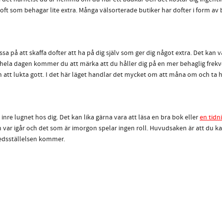
oft som behagar lite extra. Många välsorterade butiker har dofter i form av
sa på att skaffa dofter att ha på dig själv som ger dig något extra. Det kan
ig hela dagen kommer du att märka att du håller dig på en mer behaglig frekv
att lukta gott. I det här läget handlar det mycket om att måna om och ta h
nre lugnet hos dig. Det kan lika gärna vara att läsa en bra bok eller
en tidn
var igår och det som är imorgon spelar ingen roll. Huvudsaken är att du kan 
redsställelsen kommer.