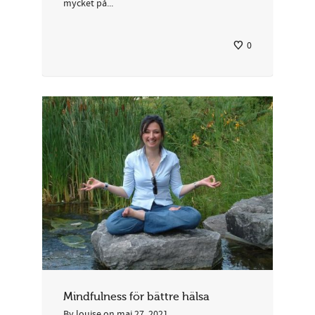
mycket på...
0
Mindfulness för bättre hälsa
By
louise
on
maj 27, 2021