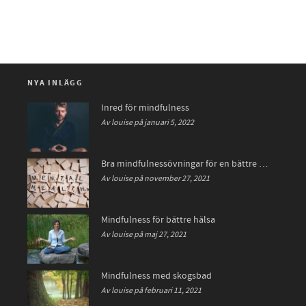
NYA INLÄGG
Inred för mindfulness
Av louise på januari 5, 2022
0
Bra mindfulnessövningar för en bättre hälsa
Av louise på november 27, 2021
0
Mindfulness för bättre hälsa
Av louise på maj 27, 2021
0
Mindfulness med skogsbad
Av louise på februari 11, 2021
0