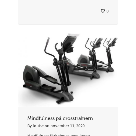
0
Mindfulness på crosstrainern
By
louise
on
november 11, 2020
Mindfulness förknippas med lugna